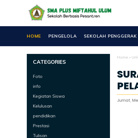
HOME
PENGELOLA
SEKOLAH PENGGERAK
Home
»
Unl
CATEGORIES
SUR
Foto
PEL
info
Kegiatan Siswa
Jumat, Mei
Kelulusan
pendidikan
Prestasi
Tulisan