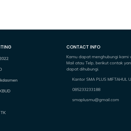
NTING
CONTACT INFO
Kamu dapat menghubungi kami v
2022
Mail atau Telp, berikut contak ya
dapat dihubungi.
D
Kantor SMA PLUS MIFTAHUL 
ikdasmen
085233233188
IKBUD
smaplusmu@gmail.com
GTK