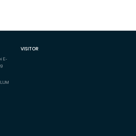
VISITOR
i E-
ng
ULUM