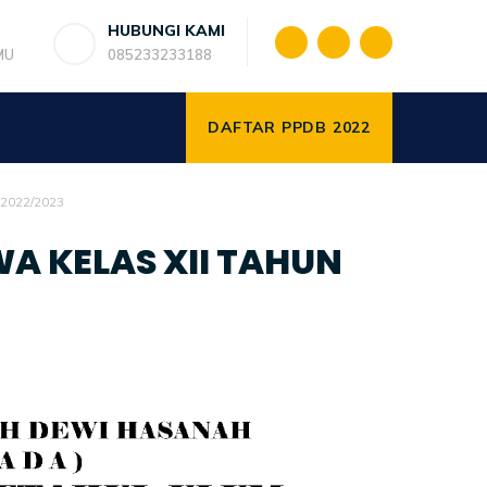
HUBUNGI KAMI
MU
085233233188
DAFTAR PPDB 2022
2022/2023
A KELAS XII TAHUN