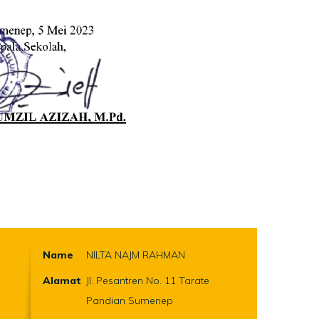
Name
NILTA NAJM RAHMAN
Alamat
Jl. Pesantren No. 11 Tarate
Pandian Sumenep