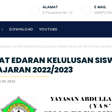
ALAMAT
E MAIL
Jl. Pesantren No. 11
SMAPLUS
DOWNLOAD
YOUTUBE
abelled
»
SURAT EDARAN KELULUSAN SISWA KELAS XII TAHUN PELAJARAN 
AT EDARAN KELULUSAN SISW
AJARAN 2022/2023
 05, 2023