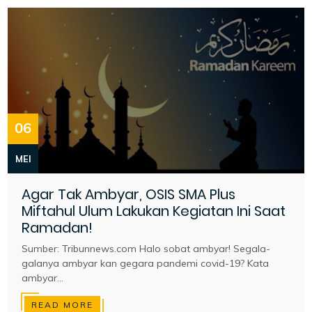
06
MEI
Agar Tak Ambyar, OSIS SMA Plus
Miftahul Ulum Lakukan Kegiatan Ini Saat
Ramadan!
Sumber: Tribunnews.com Halo sobat ambyar! Segala-
galanya ambyar kan gegara pandemi covid-19? Kata
ambyar...
READ MORE