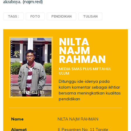
(najm.red)
akrabnya.
TAGS :
FOTO
PENDIDIKAN
TULISAN
NILTA
NAJM
RAHMAN
MEDIA SMAS PLUS MIFTAHUL
ULUM
Ditunggu ide-idenya pada
kolom komentar sebagai ikhtiar
bersama meningkatkan kualitas
pendidikan
Name
NILTA NAJM RAHMAN
Alamat
Jl. Pesantren No. 11 Tarate