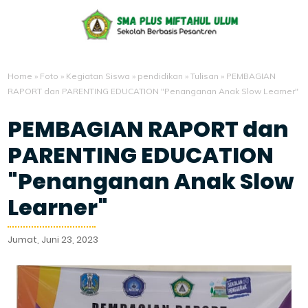
Home
»
Foto
»
Kegiatan Siswa
»
pendidikan
»
Tulisan
»
PEMBAGIAN
RAPORT dan PARENTING EDUCATION "Penanganan Anak Slow Learner"
PEMBAGIAN RAPORT dan
PARENTING EDUCATION
"Penanganan Anak Slow
Learner"
Jumat, Juni 23, 2023