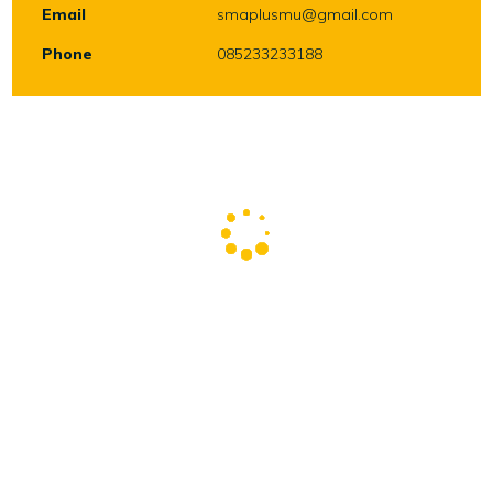
Email
smaplusmu@gmail.com
Phone
085233233188