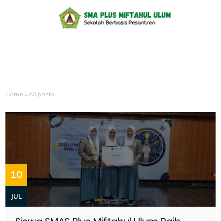
Home
»
All posts
10
JUL